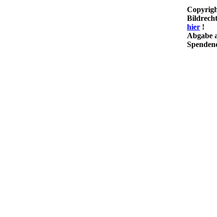
Copyrigh
Bildrech
hier
!
Abgabe a
Spendenq