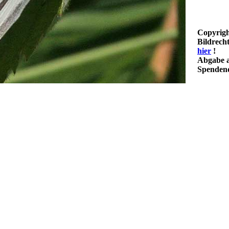
Copyrigh
Bildrech
hier
!
Abgabe a
Spendenq