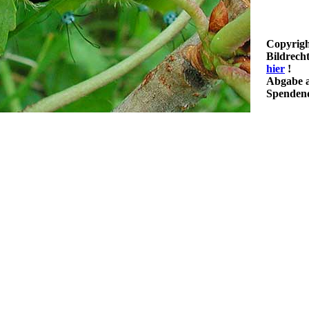
Copyrigh
Bildrech
hier
!
Abgabe a
Spendenq