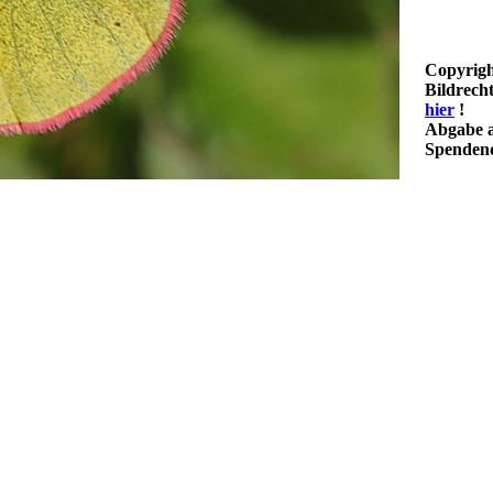
Copyrigh
Bildrech
hier
!
Abgabe a
Spendenq