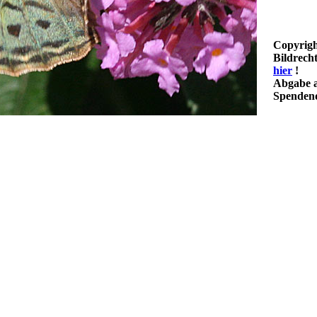
Copyrigh
Bildrech
hier
!
Abgabe a
Spendenq