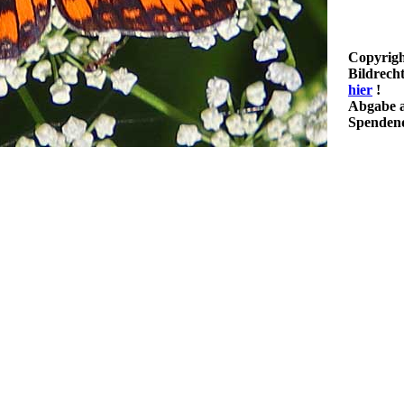
Copyrigh
Bildrech
hier
!
Abgabe a
Spendenq