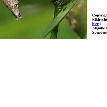
Copyrigh
Bildrech
hier
!
Abgabe a
Spendenq