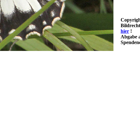
Copyrigh
Bildrech
hier
!
Abgabe a
Spendenq