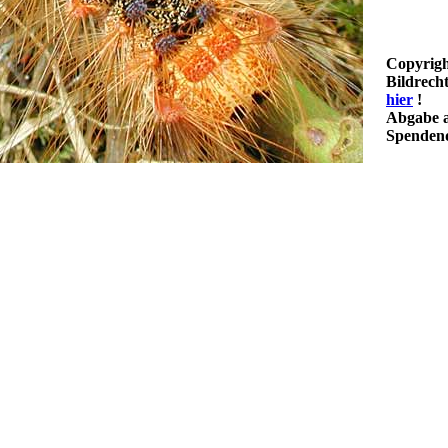
Copyrigh
Bildrech
hier
!
Abgabe a
Spendenq