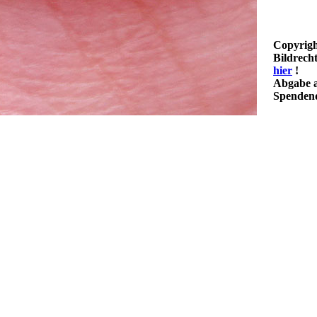
Copyrigh
Bildrech
hier
!
Abgabe a
Spendenq