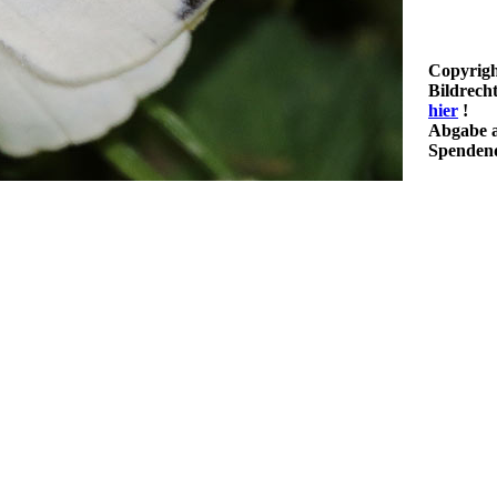
Copyrigh
Bildrech
hier
!
Abgabe a
Spendenq