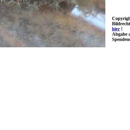
Copyrigh
Bildrech
hier
!
Abgabe a
Spendenq