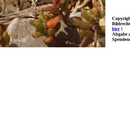
Copyrigh
Bildrech
hier
!
Abgabe a
Spendenq