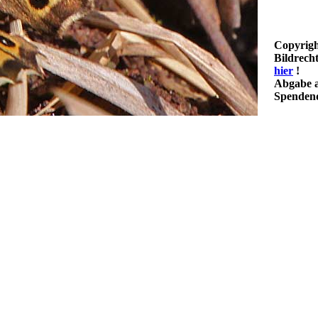
Copyrigh
Bildrech
hier
!
Abgabe a
Spendenq