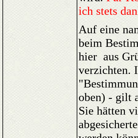
ich stets da
Auf eine na
beim Bestim
hier aus Gr
verzichten. 
"Bestimmung
oben) - gilt
Sie hätten v
abgesicherte
werden könne