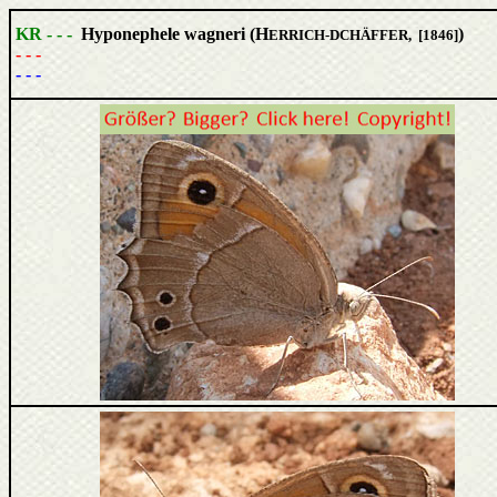
KR - - -
Hyponephele wagneri (H
)
ERRICH-DCHÄFFER, [1846]
- - -
- - -