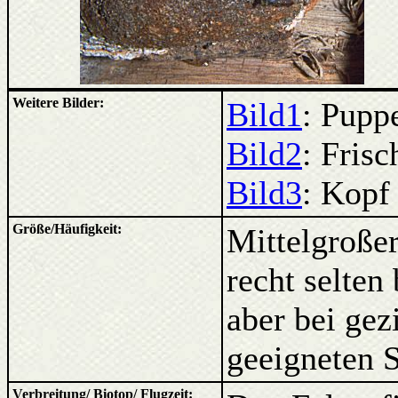
Weitere Bilder:
Bild1
: Pupp
Bild2
: Frisc
Bild3
: Kopf
Größe/Häufigkeit:
Mittelgroßer
recht selte
aber bei gez
geeigneten S
Verbreitung/ Biotop/ Flugzeit: