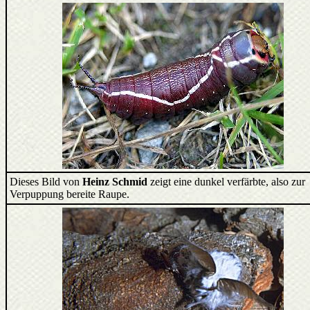
Dieses Bild von
Heinz Schmid
zeigt eine dunkel verfärbte, also zur
Verpuppung bereite Raupe.