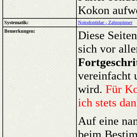
Kokon aufwei
Systematik:
Notodontidae - Zahnspinner
Bemerkungen:
Diese Seiten
sich vor al
Fortgeschri
vereinfacht 
wird.
Für K
ich stets da
Auf eine na
beim Bestim