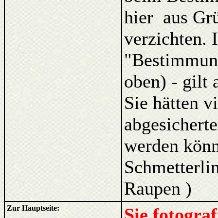
hier aus Gr
verzichten. 
"Bestimmung
oben) - gilt
Sie hätten v
abgesicherte
werden kön
Schmetterlin
Raupen )
Zur Hauptseite:
Sie fotogra