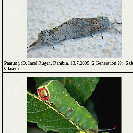
Paarung (D, Insel Rügen, Rambin, 13.7.2005 (2.Generation ??),
Sab
Glaser
)