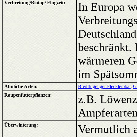
Verbreitung/Biotop/ Flugzeit:
In Europa we
Verbreitungs
Deutschland
beschränkt. 
wärmeren Ge
im Spätsom
Ähnliche Arten:
Breitflügeliger Fleckleibbär
,
G
Raupenfutterpflanzen:
z.B. Löwenz
Ampferarten
Überwinterung:
Vermutlich 