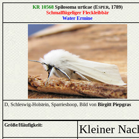
KR 10568
Spilosoma urticae (E
, 1789)
SPER
Schmalflügeliger Fleckleibbär
Water Ermine
D, Schleswig-Holstein, Sparrieshoop, Bild von
Birgitt Piepgras
Größe/Häufigkeit:
Kleiner Nacht