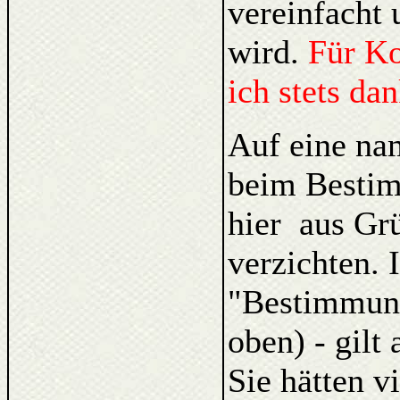
vereinfacht 
wird.
Für K
ich stets da
Auf eine na
beim Bestim
hier aus Gr
verzichten. 
"Bestimmung
oben) - gilt
Sie hätten v