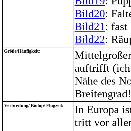
Bild19
: Pup
Bild20
: Fal
Bild21
: fas
Bild22
: Räu
Größe/Häufigkeit:
Mittelgroßer
auftrifft (i
Nähe des No
Breitengrad!
Verbreitung/ Biotop/ Flugzeit:
In Europa ist
tritt vor al