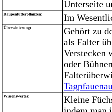
Unterseite u
Raupenfutterpflanzen:
Im Wesentli
Überwinterung:
Gehört zu d
als Falter ü
Verstecken w
oder Bühnen
Falterüberw
Tagpfauena
Wissenswertes:
Kleine Füch
indem man i