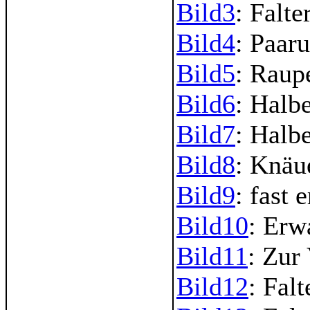
Bild3
: Falt
Bild4
: Paar
Bild5
: Raup
Bild6
: Halb
Bild7
: Halb
Bild8
: Knäu
Bild9
: fast
Bild10
: Erw
Bild11
: Zur
Bild12
: Fal