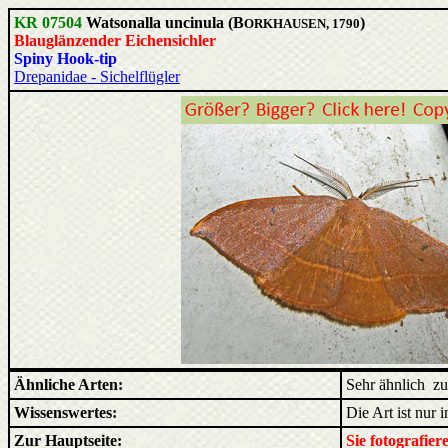
KR 07504
Watsonalla uncinula (B
)
ORKHAUSEN, 1790
Blauglänzender Eichensichler
Spiny Hook-tip
Drepanidae - Sichelflügler
Ähnliche Arten:
Sehr ähnlich 
Wissenswertes:
Die Art ist nur
Zur Hauptseite:
Sie fotografie