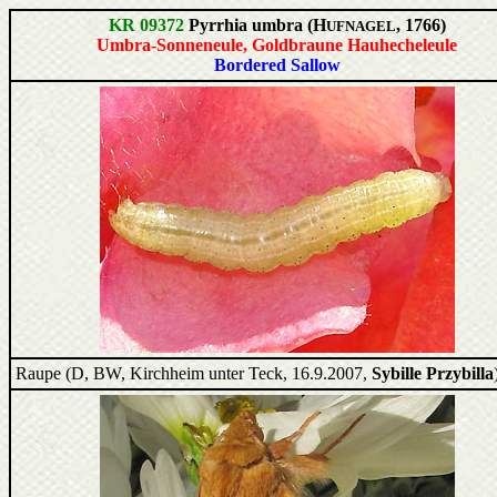
KR 09372
Pyrrhia umbra (H
, 1766)
UFNAGEL
Umbra-Sonneneule, Goldbraune Hauhecheleule
Bordered Sallow
Raupe (D, BW, Kirchheim unter Teck, 16.9.2007,
Sybille Przybilla