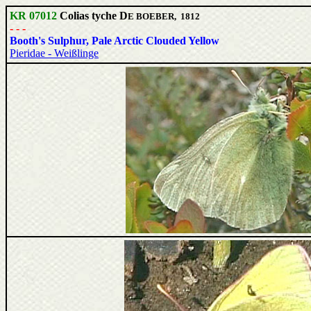
KR 07012
Colias tyche D
E BOEBER, 1812
- - -
Booth's Sulphur, Pale Arctic Clouded Yellow
Pieridae - Weißlinge