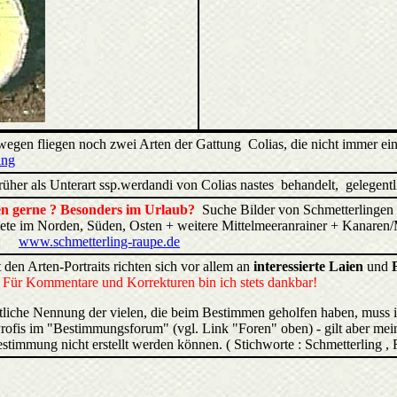
gen fliegen noch zwei Arten der Gattung Colias, die nicht immer ein
ing
rüher als Unterart ssp.werdandi von Colias nastes behandelt, gelegent
ren gerne ? Besonders im Urlaub?
Suche Bilder von Schmetterlingen 
biete im Norden, Süden, Osten + weitere Mittelmeeranrainer + Kana
:
www.schmetterling-raupe.de
 den Arten-Portraits richten sich vor allem an
interessierte Laien
und
.
Für Kommentare und Korrekturen bin ich stets dankbar!
liche Nennung der vielen, die beim Bestimmen geholfen haben, muss 
rofis im "Bestimmungsforum" (vgl. Link "Foren" oben) - gilt aber mein
estimmung nicht erstellt werden können. ( Stichworte : Schmetterling ,