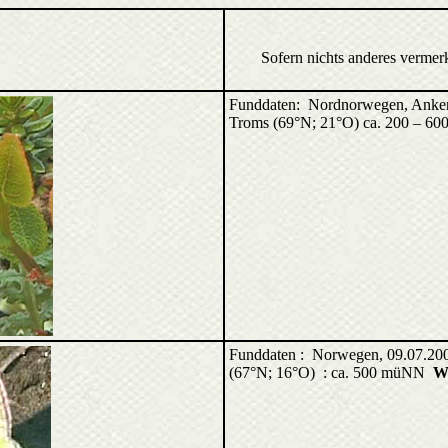
Sofern nichts anderes vermer
Funddaten: Nordnorwegen,
Anker
Troms (69°N; 21°O) ca. 200 – 6
Funddaten : Norwegen, 09.07.20
(67°N; 16°O)
: ca. 500 müNN
W