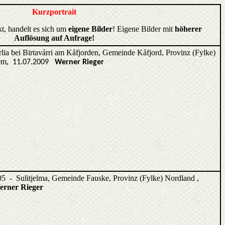
Kurzportrait
kt, handelt es sich um
eigene Bilder
! Eigene Bilder mit
höherer
Auflösung auf Anfrage!
lia bei Birtavárri am Kåfjorden, Gemeinde Kåfjord, Provinz (Fylke)
00m,
11.07.2009
Werner Rieger
05
- Sulitjelma, Gemeinde Fauske, Provinz (Fylke) Nordland ,
erner Rieger