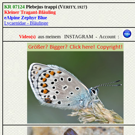
KR 07124
Plebejus trappi (V
)
ERITY, 1927
Kleiner Tragant-Bläuling
eAlpine Zephyr Blue
Lycaenidae - Bläulinge
Video(s)
aus meinem INSTAGRAM - Account :