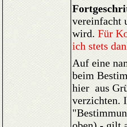
Fortgeschri
vereinfacht 
wird.
Für K
ich stets da
Auf eine na
beim Bestim
hier aus Gr
verzichten. 
"Bestimmung
oben) - gilt