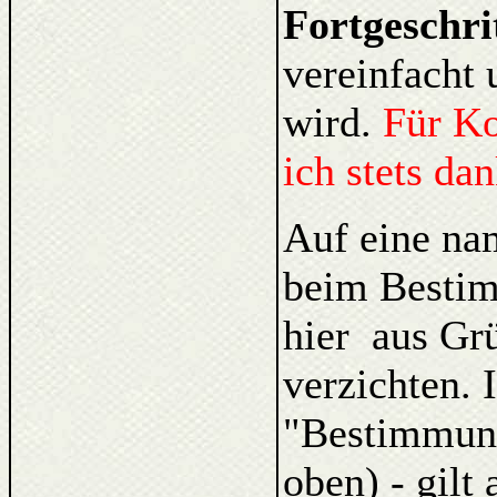
Fortgeschri
vereinfacht 
wird.
Für K
ich stets da
Auf eine na
beim Bestim
hier aus Gr
verzichten. 
"Bestimmung
oben) - gilt