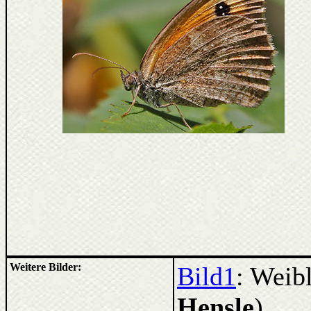
Weitere Bilder:
Bild1
: Weibl
Hensle
)