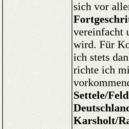
sich vor al
Fortgeschri
vereinfacht 
wird. Für K
ich stets d
richte ich m
vorkommende
Settele/Fel
Deutschlan
Karsholt/Ra