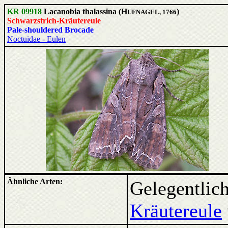
KR 09918
Lacanobia thalassina (H
)
UFNAGEL, 1766
Schwarzstrich-Kräutereule
Pale-shouldered Brocade
Noctuidae - Eulen
Ähnliche Arten:
Gelegentlich
Kräutereule