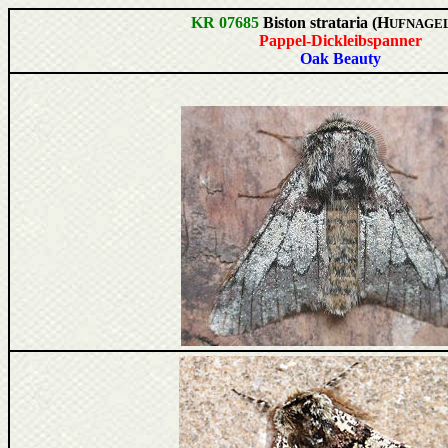
KR 07685
Biston strataria (H
UFNAGEL
Pappel-Dickleibspanner
Oak Beauty