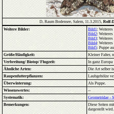
D, Raum Bodensee, Salem, 11.3.2015,
Rolf-D
Weitere Bilder:
Bild1
: Weiteres
Bild2
: Weiteres
Bild3
: Weiteres
Bild4
: Weiteres
Bild5
: Puppe au
Größe/Häufigkeit:
Kleiner Falter, n
Verbreitung/ Biotop/ Flugzeit:
In ganz Europa 
Ähnliche Arten:
Die Art selber i
Raupenfutterpflanzen:
Laubgehölze ver
Überwinterung:
Als Puppe.
Wissenswertes:
--
Systematik:
Geometridae - 
Bemerkungen:
Diese Seiten mit
dargestellt wird