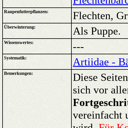
Flechtenbär
Raupenfutterpflanzen:
Flechten, G
Überwinterung:
Als Puppe.
Wissenswertes:
---
Systematik:
Artiidae - B
Bemerkungen:
Diese Seiten
sich vor al
Fortgeschri
vereinfacht 
wird.
Für K