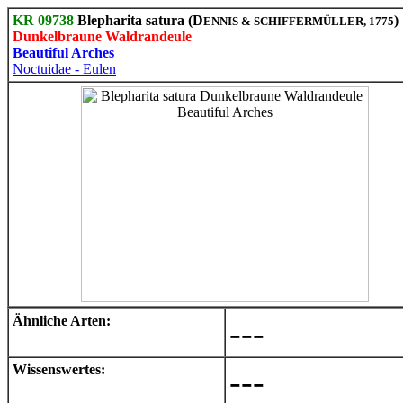
KR 09738
Blepharita satura (D
)
ENNIS & SCHIFFERMÜLLER, 1775
Dunkelbraune Waldrandeule
Beautiful Arches
Noctuidae - Eulen
Ähnliche Arten:
---
Wissenswertes:
---