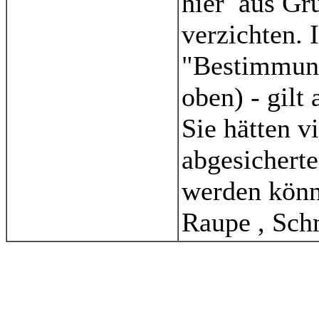
hier aus Gr
verzichten. 
"Bestimmung
oben) - gilt
Sie hätten v
abgesicherte
werden könne
Raupe , Schm