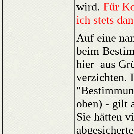
wird.
Für K
ich stets da
Auf eine na
beim Bestim
hier aus Gr
verzichten. 
"Bestimmung
oben) - gilt
Sie hätten v
abgesicherte