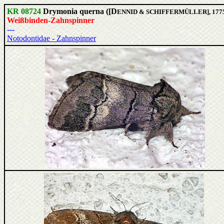
KR 08724
Drymonia querna ([D
ENNID & SCHIFFERMÜLLER], 177
Weißbinden-Zahnspinner
---
Notodontidae - Zahnspinner