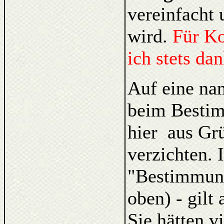
vereinfacht 
wird.
Für K
ich stets da
Auf eine na
beim Bestim
hier aus Gr
verzichten. 
"Bestimmung
oben) - gilt
Sie hätten v