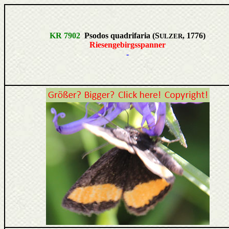
KR 7902
Psodos quadrifaria (S
, 1776)
ULZER
Riesengebirgsspanner
-