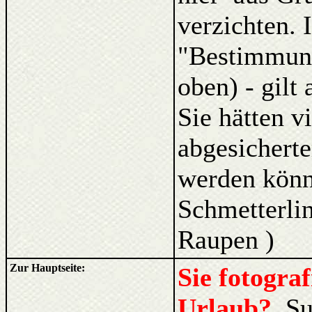
verzichten. 
"Bestimmung
oben) - gilt
Sie hätten v
abgesicherte
werden kön
Schmetterlin
Raupen )
Zur Hauptseite:
Sie fotogra
Urlaub?
Su