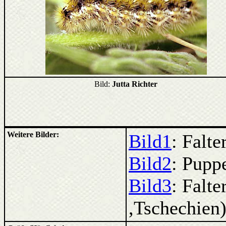
Bild:
Jutta Richter
Weitere Bilder:
Bild1
: Falte
Bild2
: Pupp
Bild3
: Falte
,Tschechien