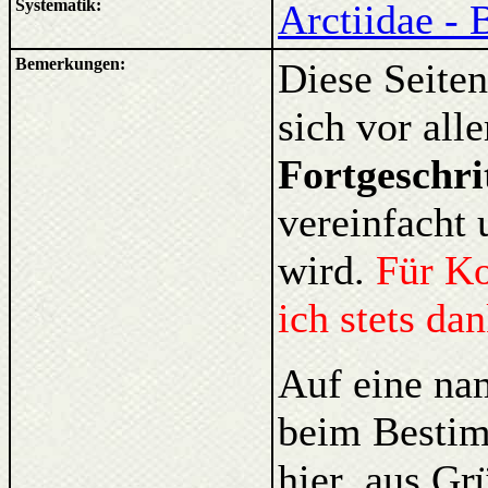
Systematik:
Arctiidae - 
Bemerkungen:
Diese Seiten
sich vor al
Fortgeschri
vereinfacht 
wird.
Für K
ich stets da
Auf eine na
beim Bestim
hier aus Gr