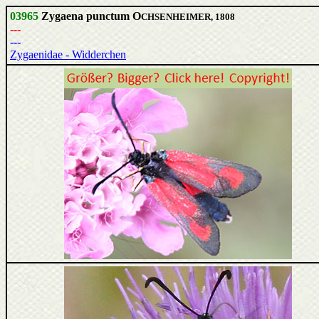
03965
Zygaena punctum O
CHSENHEIMER, 1808
---
---
Zygaenidae - Widderchen