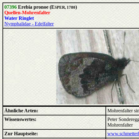
07396
Erebia pronoe (E
)
SPER, 1780
Quellen-Mohrenfalter
Water Ringlet
Nymphalidae - Edelfalter
Ähnliche Arten:
Mohrenfalter sin
Wissenswertes:
Peter Sonderegg
Mohrenfalter
Zur Hauptseite:
www.schmetterl