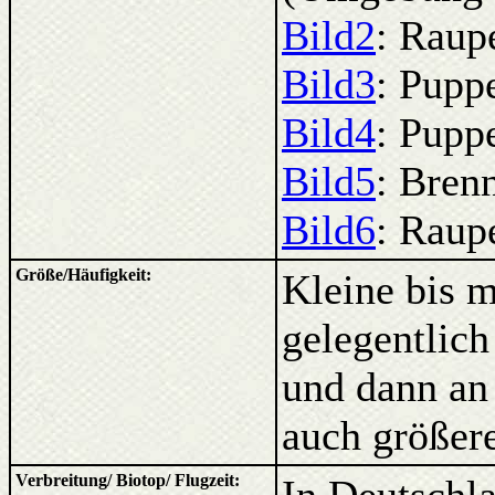
Bild2
: Raup
Bild3
: Pupp
Bild4
: Pupp
Bild5
: Bren
Bild6
: Raup
Größe/Häufigkeit:
Kleine bis m
gelegentlic
und dann an
auch größer
Verbreitung/ Biotop/ Flugzeit: