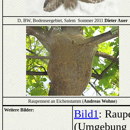
D, BW, Bodenseegebiet, Salem Sommer 2011
Dieter Auer
Raupennest an Eichenstamm (
Andreas Wohne
)
Weitere Bilder:
Bild1
: Raup
(Umgebung 