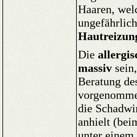
Haaren, wel
ungefährlic
Hautreizun
Die
allergi
massiv
sein,
Beratung de
vorgenommen
die Schadwir
anhielt (be
unter einem