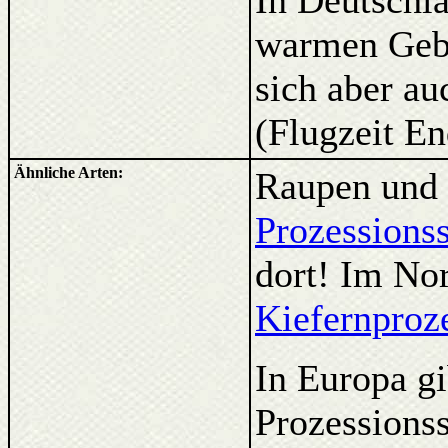
In Deutschla
warmen Gebie
sich aber a
(Flugzeit En
Ähnliche Arten:
Raupen und 
Prozessions
dort! Im No
Kiefernproz
In Europa gi
Prozessionss