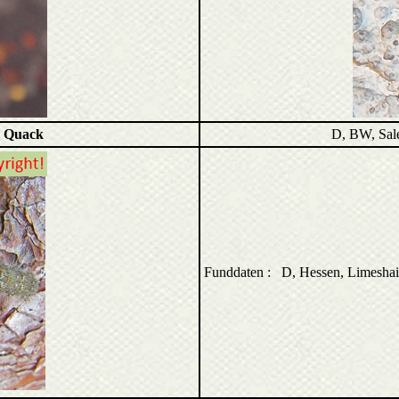
 Quack
D, BW, Sal
Funddaten : D, Hessen, Limeshai