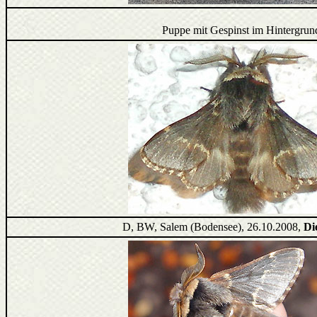
Puppe mit Gespinst im Hintergrun
D, BW, Salem (Bodensee), 26.10.2008,
Di