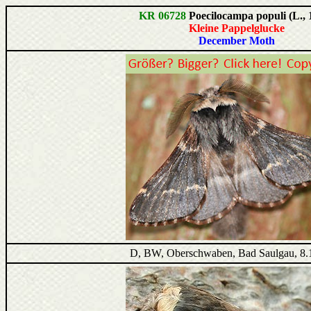
KR 06728
Poecilocampa populi (L., 
Kleine Pappelglucke
December Moth
D, BW, Oberschwaben, Bad Saulgau, 8.