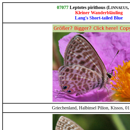
07077
Leptotes pirithous (L
,
INNAEUS
Kleiner Wanderbläuling
Lang's Short-tailed Blue
Griechenland, Halbinsel Pilion, Kissos, 0