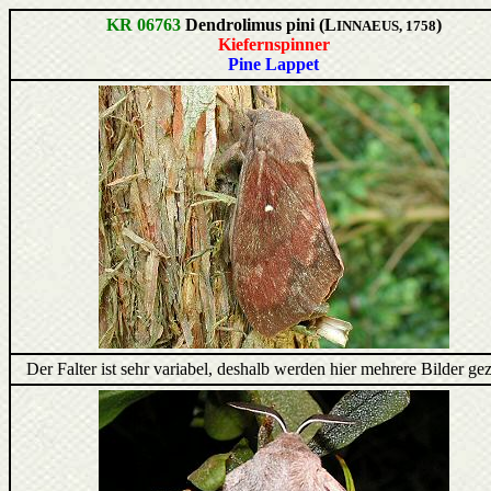
KR 06763
Dendrolimus pini (L
)
INNAEUS, 1758
Kiefernspinner
Pine Lappet
Der Falter ist sehr variabel, deshalb werden hier mehrere Bilder gez