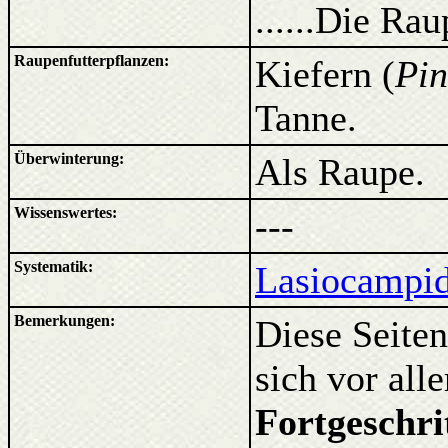
......Die Ra
Raupenfutterpflanzen:
Kiefern (
Pin
Tanne.
Überwinterung:
Als Raupe.
Wissenswertes:
---
Systematik:
Lasiocampid
Bemerkungen:
Diese Seiten
sich vor al
Fortgeschri