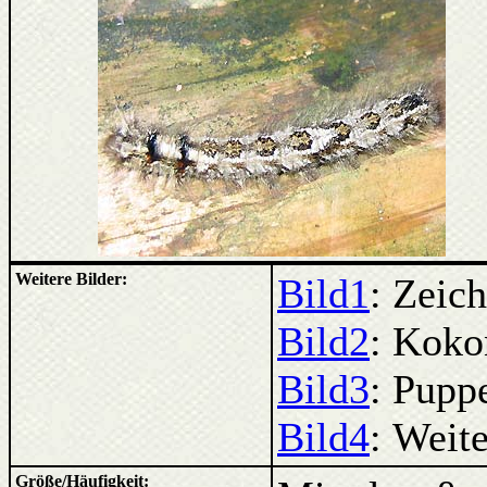
Weitere Bilder:
Bild1
: Zeic
Bild2
: Koko
Bild3
: Pupp
Bild4
: Weite
Größe/Häufigkeit: