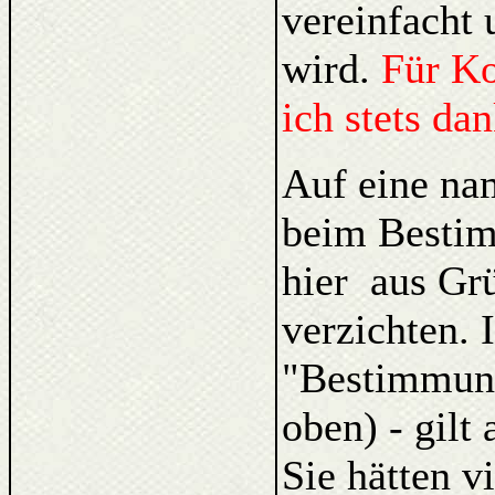
vereinfacht 
wird.
Für K
ich stets da
Auf eine na
beim Bestim
hier aus Gr
verzichten. 
"Bestimmung
oben) - gilt
Sie hätten v