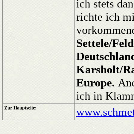
ich stets d
richte ich m
vorkommende
Settele/Fel
Deutschlan
Karsholt/Ra
Europe.
And
ich in Klam
Zur Hauptseite:
www.schmett