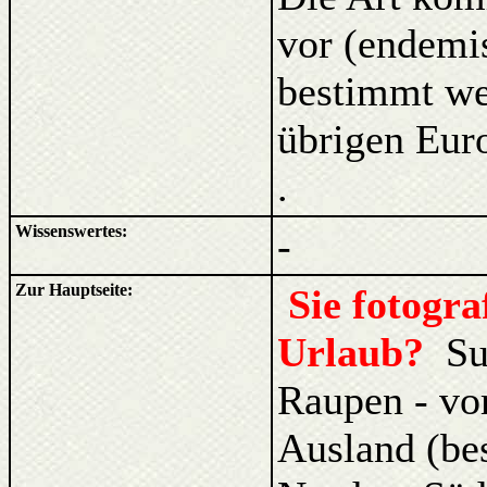
vor (endemis
bestimmt wer
übrigen Eur
.
Wissenswertes:
-
Zur Hauptseite:
Sie fotogr
Urlaub?
Su
Raupen - vo
Ausland (be