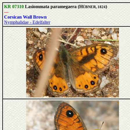
KR 07310
Lasiommata paramegaera (H
)
ÜBNER, 1824
---
Corsican Wall Brown
Nymphalidae - Edelfalter