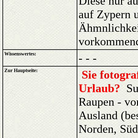
Diese nur a
auf Zypern u
Ähmnlichkei
vorkommen
Wissenswertes:
- - -
Zur Hauptseite:
Sie fotogr
Urlaub?
Su
Raupen - vo
Ausland (be
Norden, Süd