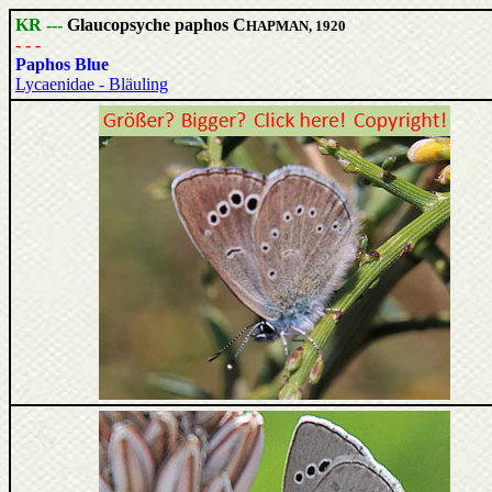
KR ---
Glaucopsyche paphos C
HAPMAN, 1920
- - -
Paphos Blue
Lycaenidae - Bläuling