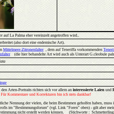
er auf La Palma eher vereinzelt angetroffen wird..
breitet (also dort eine endemische Art).
em
Mittelmeer-Zitronenfalter
, dem auf Teneriffa vorkommenden
Teneri
falter
(die hier behandelte Art wird auch als Unterart G.cleobule pal
ata
linge
 den Arten-Portraits richten sich vor allem an
interessierte Laien
und
.
Für Kommentare und Korrekturen bin ich stets dankbar!
liche Nennung der vielen, die beim Bestimmen geholfen haben, muss 
rofis im "Bestimmungsforum" (vgl. Link "Foren" oben) - gilt aber mein
estimmung nicht erstellt werden können. (Stichworte : Schmetterling 