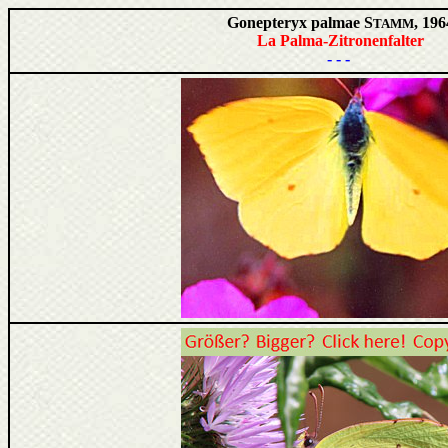
Gonepteryx palmae S
, 196
TAMM
La Palma-Zitronenfalter
- - -