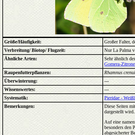
Größe/Häufigkeit:
Großer Falter, d
Verbreitung/ Biotop/ Flugzeit:
Nur La Palma ver
Ähnliche Arten:
Sehr ähnlich d
Gomera-Zitronen
Raupenfutterpflanzen:
Rhamnus crenul
Überwinterung:
---
Wissenswertes:
---
Systematik:
Pieridae - Weiß
Bemerkungen:
Diese Seiten mit
dargestellt wird
Auf eine nament
besonders den P
abgesicherter B