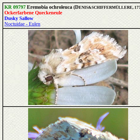
KR 09797
Eremobia ochroleuca (D
ENIS&SCHIFFERMÜLLERE, 17
Ockerfarbene Queckeneule
Dusky Sallow
Noctuidae - Eulen