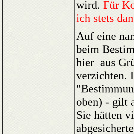
wird.
Für K
ich stets da
Auf eine na
beim Bestim
hier aus Gr
verzichten. 
"Bestimmung
oben) - gilt
Sie hätten v
abgesicherte