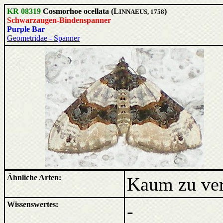
KR 08319
Cosmorhoe ocellata (L
)
INNAEUS, 1758
Schwarzaugen-Bindenspanner
Purple Bar
Geometridae - Spanner
Ähnliche Arten:
Kaum zu ver
Wissenswertes:
-