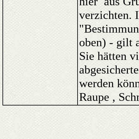
hier aus Gr
verzichten. 
"Bestimmung
oben) - gilt
Sie hätten v
abgesicherte
werden könne
Raupe , Schm