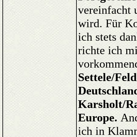
vereinfacht 
wird. Für K
ich stets d
richte ich m
vorkommende
Settele/Fel
Deutschlan
Karsholt/Ra
Europe.
And
ich in Klam