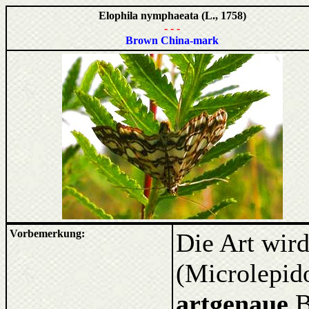
Elophila nymphaeata (L., 1758)
- - -
Brown China-mark
Vorbemerkung:
Die Art wir
(Microlepido
artgenaue
B