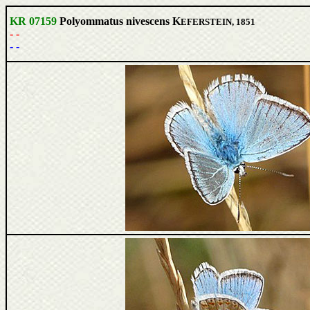
KR 07159
Polyommatus nivescens K
EFERSTEIN, 1851
- -
- -