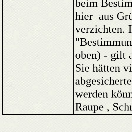
beim Bestim
hier aus Gr
verzichten. 
"Bestimmung
oben) - gilt
Sie hätten v
abgesicherte
werden könne
Raupe , Sch