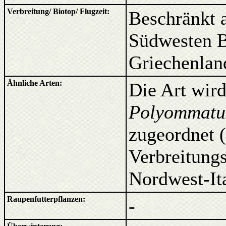
Verbreitung/ Biotop/ Flugzeit:
Beschränkt a
Südwesten B
Griechenlan
Ähnliche Arten:
Die Art wird
Polyommatus
zugeordnet 
Verbreitungs
Nordwest-Ital
Raupenfutterpflanzen:
-