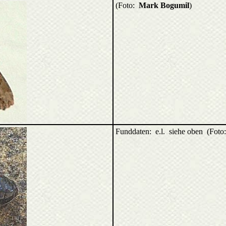
(Foto:
Mark Bogumil
)
Funddaten: e.l. siehe oben (Fot