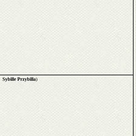
o:
Sybille Przybilla
)