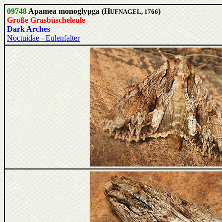
09748
Apamea monoglypga (H
)
UFNAGEL, 1766
Große Grasbüscheleule
Dark Arches
Noctuidae - Eulenfalter