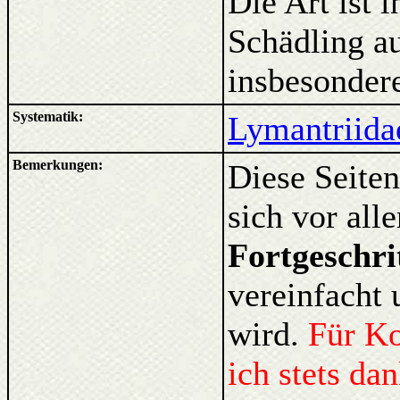
Die Art ist 
Schädling a
insbesonder
Systematik:
Lymantriida
Bemerkungen:
Diese Seiten
sich vor al
Fortgeschri
vereinfacht 
wird.
Für K
ich stets da