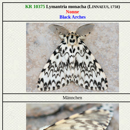
KR 10375
Lymantria monacha (L
)
INNAEUS, 1758
Nonne
Black Arches
Männchen