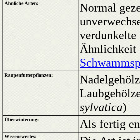
Ähnliche Arten:
Normal gezei
unverwechsel
verdunkelte
Ähnlichkeit
Schwammspi
Raupenfutterpflanzen:
Nadelgehölze
Laubgehölze
sylvatica
)
Überwinterung:
Als fertig e
Wissenswertes: