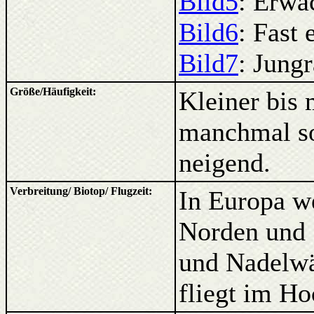
Bild5
: Erwa
Bild6
: Fast
Bild7
: Jung
Größe/Häufigkeit:
Kleiner bis 
manchmal s
neigend.
Verbreitung/ Biotop/ Flugzeit:
In Europa we
Norden und 
und Nadelwä
fliegt im H