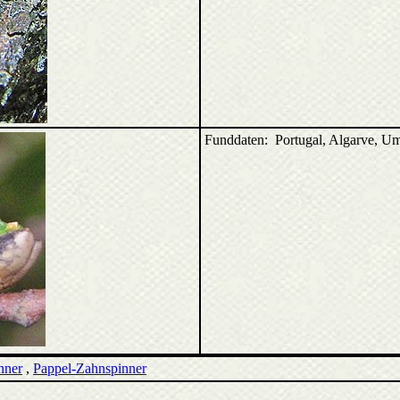
Funddaten: Portugal, Algarve, U
nner
,
Pappel-Zahnspinner