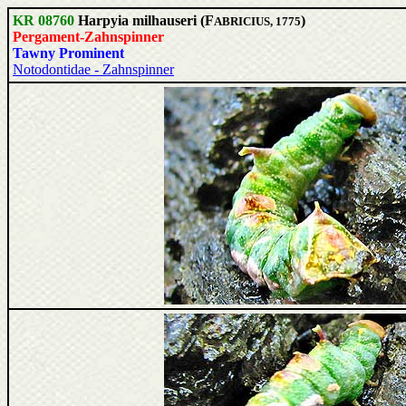
KR 08760
Harpyia milhauseri (F
)
ABRICIUS, 1775
Pergament-Zahnspinner
Tawny Prominent
Notodontidae - Zahnspinner