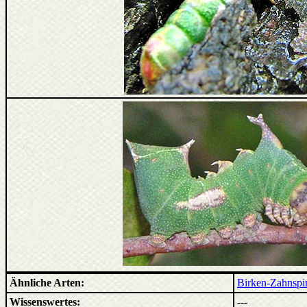
Ähnliche Arten:
Birken-Zahnspi
Wissenswertes:
---